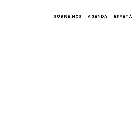
SOBRE NÓS
AGENDA
ESPET
Set 28, 2020
BIES VERSÃO 2.0 | V
s versão 2.0, a nova criação em coprodução de WETUMTUM & 
Outubro. Esta proposta forma parte do programa infantil de Vi