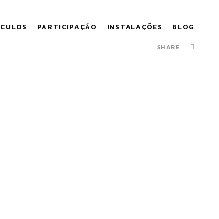
ÁCULOS
PARTICIPAÇÃO
INSTALAÇÕES
BLOG
SHARE
IGOCULTURA
23 MILHAS, estará em Vigo no próximo
gocultura. Crassh Babies versão 2.0 explora