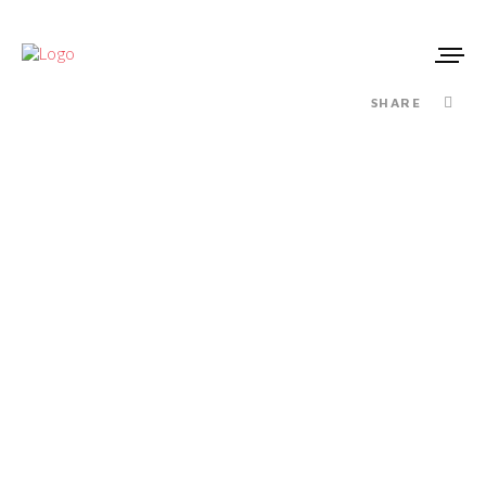
SHARE